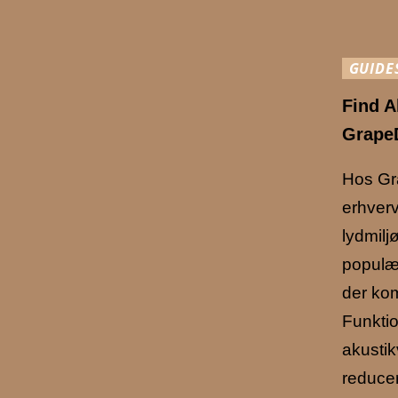
GUIDE
Find A
Grape
Hos Gra
erhverv
lydmilj
populær
der kom
Funktio
akustik
reduce