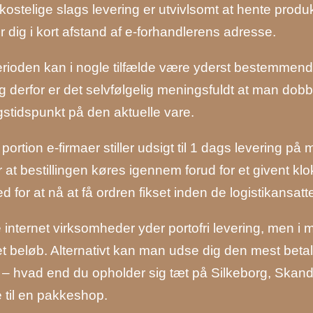
kostelige slags levering er utvivlsomt at hente produ
r dig i kort afstand af e-forhandlerens adresse.
rioden kan i nogle tilfælde være yderst bestemmend
og derfor er det selvfølgelig meningsfuldt at man dob
gstidspunkt på den aktuelle vare.
 portion e-firmaer stiller udsigt til 1 dags levering
 at bestillingen køres igennem forud for et givent kl
d for at nå at få ordren fikset inden de logistikansatte
 internet virksomheder yder portofri levering, men i 
et beløb. Alternativt kan man udse dig den mest betal
e – hvad end du opholder sig tæt på Silkeborg, Skande
 til en pakkeshop.