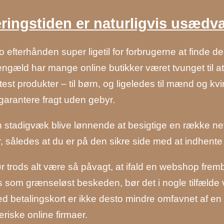
ringstiden er naturligvis usædva
jo efterhånden super ligetil for forbrugerne at finde de 
gengæld har mange online butikker været tvunget til at
 test produkter – til børn, og ligeledes til mænd og kv
arantere fragt uden gebyr.
 stadigvæk blive lønnende at besigtige en række netbu
, således at du er på den sikre side med at indhente d
 trods alt være så påvagt, at ifald en webshop fremby
 som grænseløst beskeden, bør det i nogle tilfælde væ
 betalingskort er ikke desto mindre omfavnet af en l
riske online firmaer.