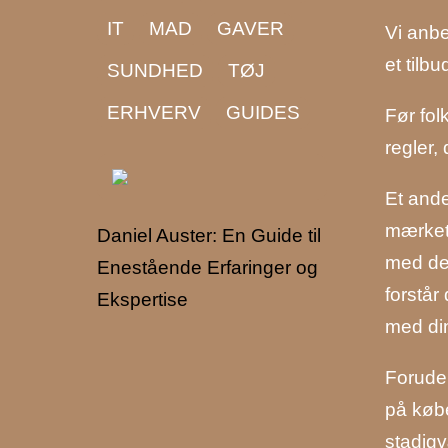
IT
MAD
GAVER
Vi anbe
et tilb
SUNDHED
TØJ
ERHVERV
GUIDES
Før fol
regler,
Et ande
mærket,
Daniel Auster: En Guide til
med de 
Enestående Erfaringer og
forstår
Ekspertise
med di
Foruden
på købe
stadigv