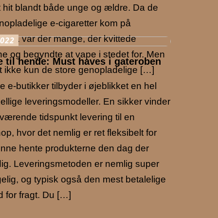
t hit blandt både unge og ældre. Da de
nopladelige e-cigaretter kom på
, så var der mange, der kvittede
2022
 og begyndte at vape i stedet for. Men
 til hende: Must haves i gateroben
t ikke kun de store genopladelige […]
 e-butikker tilbyder i øjeblikket en hel
kellige leveringsmodeller. En sikker vinder
værende tidspunkt levering til en
p, hvor det nemlig er ret fleksibelt for
unne hente produkterne den dag der
dig. Leveringsmetoden er nemlig super
elig, og typisk også den mest betalelige
 for fragt. Du […]