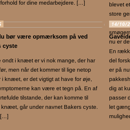
forhold for dine medarbejdere. […]
blevet e
store ge
markedet
S
14/10/
smøgerne
du bør være opmærksom på ved
Gaveide
nu er de
 cyste
En række
 ondt i knæet er vi nok mange, der har
del fors
før, men når det kommer til lige netop
er på nu
i knæet, er det vigtigt at have for øje,
pakkesho
ymptomerne kan være et tegn på. En af
dig at k
tefulde tilstande, der kan komme til
passer 
i knæet, går under navnet Bakers cyste.
let gæng
[…]
mulighed