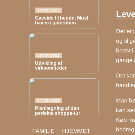
14/10/2022
Leve
Gaveide til hende: Must
haves i gateroben
Det er 
og til 
bedst i
05/10/2022
gange g
Udvikling af
virksomheder
Det kan
handler
Man bør
01/10/2022
Planlægning af den
kan ses
perfekte shoppe-tur
Køb med
bedrage
FAMILIE
HJEMMET