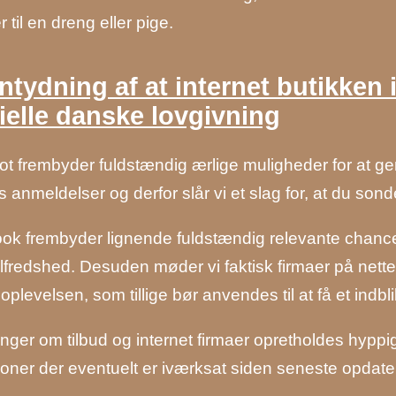
 til en dreng eller pige.
ntydning af at internet butikk
cielle danske lovgivning
lot frembyder fuldstændig ærlige muligheder for at g
 anmeldelser og derfor slår vi et slag for, at du sonde
k frembyder lignende fuldstændig relevante chancer 
lfredshed. Desuden møder vi faktisk firmaer på nett
oplevelsen, som tillige bør anvendes til at få et indbl
nger om tilbud og internet firmaer opretholdes hyppig
ioner der eventuelt er iværksat siden seneste opdater