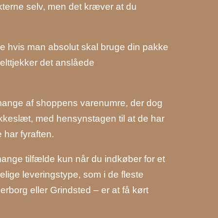
kterne selv, men det kræver at du
e hvis man absolut skal bruge din pakke
belttjekker det anslåede
 på mange af shoppens varenumre, der dog
okkeslæt, med hensynstagen til at de har
 har fyraften.
mange tilfælde kun når du indkøber for et
elige leveringstype, som i de fleste
rborg eller Grindsted – er at få kørt