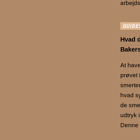
arbejds
GUIDE
Hvad 
Bakers
At have
prøvet 
smerter 
hvad s
de smer
udtryk 
Denne 