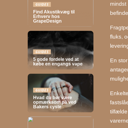
mindst 
GUIDES
Find Akustikvæg til
befinde
Erhverv hos
GrapeDesign
Fragtpe
fluks, 
leverin
GUIDES
5 gode fordele ved at
En stor
købe en engangs vape
antager
mulighe
GUIDES
Enkelte
Hvad du bør være
fastslå
opmærksom på ved
Bakers cyste
tilfæld
varerne