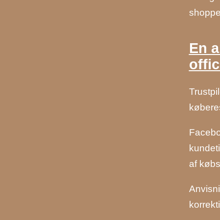
shopper
En a
offi
Trustpi
køberes
Faceboo
kundeti
af købs
Anvisni
korrekt