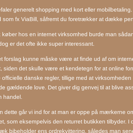
faler generelt shopping med kort eller mobilbetaling
ud som fx ViaBill, såfremt du foretrækker at dække p
k køber hos en internet virksomhed burde man såda
 dog er det ofte ikke super interessant.
t forslag kunne måske være at finde ud af om intern
 siden det skulle være et kendetegn for at online f
officielle danske regler, tillige med at virksomheden
 de gældende love. Det giver dig genvej til at blive a
n handel.
 dette går vi ind for at man er oppe på mærkerne omkr
t, som eksempelvis den returret butikken tilbyder. I de
æk bibeholder ens ordrekvittering, således man sene