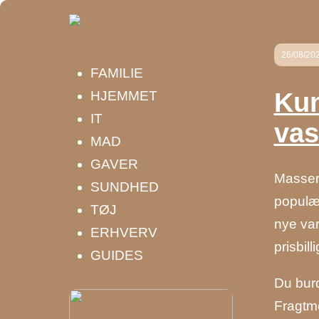
26/08/20
FAMILIE
Kun
HJEMMET
IT
va
MAD
GAVER
Masser 
SUNDHED
populær
TØJ
nye var
ERHVERV
prisbill
GUIDES
Du burd
Fragtme