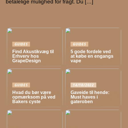
betalelige mulighed for fragt. Du […]
GUIDES
GUIDES
Find Akustikvæg til
5 gode fordele ved
Erhverv hos
at købe en engangs
GrapeDesign
vape
GUIDES
14/10/2022
Hvad du bør være
Gaveide til hende:
opmærksom på ved
Must haves i
Bakers cyste
gateroben