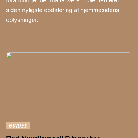
forandringer der måtte være implementeret
siden nyligste opdatering af hjemmesidens
oplysninger.
GUIDES