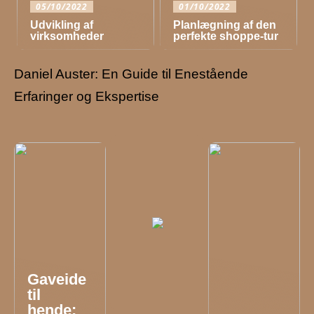
05/10/2022
01/10/2022
Udvikling af
Planlægning af den
virksomheder
perfekte shoppe-tur
Daniel Auster: En Guide til Enestående
Erfaringer og Ekspertise
Gaveide
til
hende: