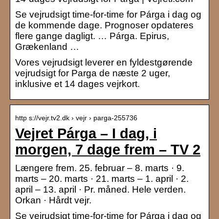
Se vejrudsigt time-for-time for Párga i dag og
de kommende dage. Prognoser opdateres
flere gange dagligt. … Párga. Epirus,
Grækenland …
Vores vejrudsigt leverer en fyldestgørende
vejrudsigt for Parga de næste 2 uger,
inklusive et 14 dages vejrkort.
http s://vejr.tv2.dk › vejr › parga-255736
Vejret Párga – I dag, i
morgen, 7 dage frem – TV 2
Længere frem. 25. februar – 8. marts · 9.
marts – 20. marts · 21. marts – 1. april · 2.
april – 13. april · Pr. måned. Hele verden.
Orkan · Hårdt vejr.
Se vejrudsigt time-for-time for Párga i dag og