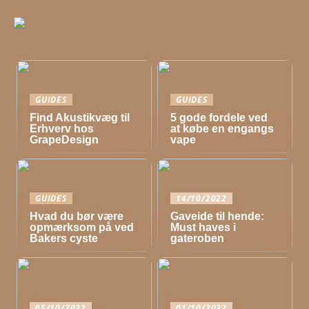
GUIDES
GUIDES
Find Akustikvæg til
5 gode fordele ved
Erhverv hos
at købe en engangs
GrapeDesign
vape
GUIDES
14/10/2022
Hvad du bør være
Gaveide til hende:
opmærksom på ved
Must haves i
Bakers cyste
gateroben
05/10/2022
01/10/2022