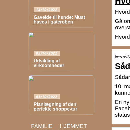
Hvo
14/10/2022
Hvorda
Gaveide til hende: Must
Gå onl
haves i gateroben
øverst
Hvorda
05/10/2022
http s:/
Udvikling af
Såd
virksomheder
Sådan
10. m
kunnet
01/10/2022
En ny 
Planlægning af den
Faceb
perfekte shoppe-tur
statu
FAMILIE
HJEMMET