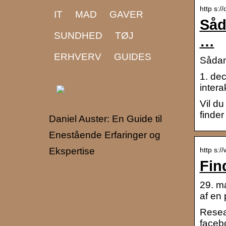
http s:
IT
MAD
GAVER
Såd
SUNDHED
TØJ
…
ERHVERV
GUIDES
Sådan
1. dec
intera
Vil du
finde
Daniel Auster: En Guide til
Enestående Erfaringer og
http s:
Ekspertise
Fin
29. ma
af en 
Resea
facebo