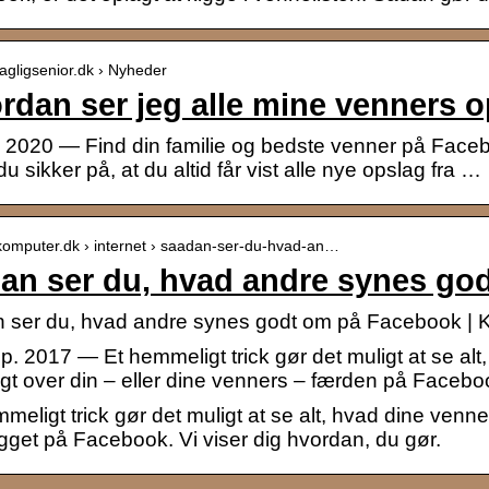
/fagligsenior.dk › Nyheder
rdan ser jeg alle mine venners 
. 2020 — Find din familie og bedste venner på Facebo
du sikker på, at du altid får vist alle nye opslag fra …
/komputer.dk › internet › saadan-ser-du-hvad-an…
an ser du, hvad andre synes go
 ser du, hvad andre synes godt om på Facebook | 
p. 2017 — Et hemmeligt trick gør det muligt at se a
igt over din – eller dine venners – færden på Faceb
meligt trick gør det muligt at se alt, hvad dine ven
gget på Facebook. Vi viser dig hvordan, du gør.