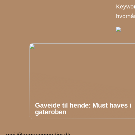
Keyword
hvornår
Gaveide til hende: Must haves i
gateroben
mail@annoncemedier.dk