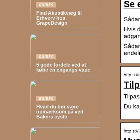
Se 
GUIDES
Find Akustikvæg til
Erhverv hos
Sådan 
GrapeDesign
Hvis d
adgang
Sådan 
endel
GUIDES
5 gode fordele ved at
købe en engangs vape
http s:/
Til
Tilpas
GUIDES
Du kan
Hvad du bør være
opmærksom på ved
Bakers cyste
http s:/