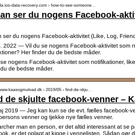
//da.ios-data-recovery.com › how-to-see-someone…
an ser du nogens Facebook-aktivi
 ser du nogens Facebook-aktivitet (Like, Log, Frie
. 2022 — Vil du se nogens Facebook-aktivitet som not
ktioner? Her finder du de bedste måder.
 se nogens Facebook-aktivitet som notifikationer, lik
r du de bedste måder.
//www.kaasogmulvad.dk › 2019/05 › find-de-skju…
d de skjulte facebook-venner – 
j 2019 — Jeg kan kun se de evt. fælles facebook-venn
persons venner og tjekke nye fælles venner.
rcher man en person, er det altid interessant at se
ok, er det oplagt at kigge i vennelisten. Sådan gør d