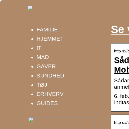
Se 
FAMILIE
HJEMMET
IT
http s:/
MAD
Såd
GAVER
Mob
SUNDHED
Sådan
TØJ
anmel
ERHVERV
6. feb
Indtas
GUIDES
http s: