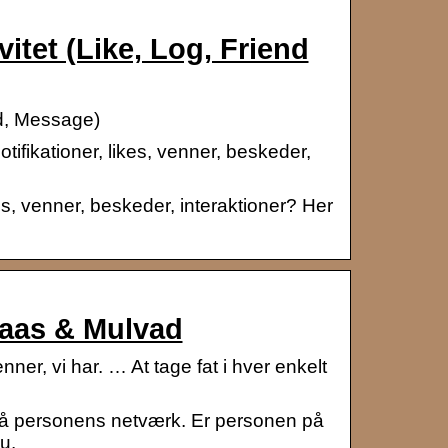
tet (Like, Log, Friend
nd, Message)
ifikationer, likes, venner, beskeder,
es, venner, beskeder, interaktioner? Her
Kaas & Mulvad
er, vi har. … At tage fat i hver enkelt
 på personens netværk. Er personen på
u.