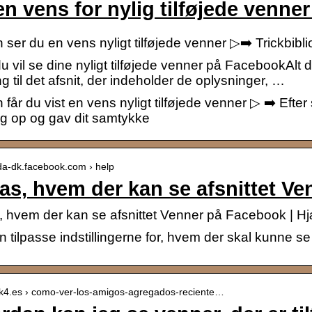
en vens for nylig tilføjede venne
ser du en vens nyligt tilføjede venner ▷➡️ Trickbibli
u vil se dine nyligt tilføjede venner på FacebookAlt du 
 til det afsnit, der indeholder de oplysninger, …
får du vist en vens nyligt tilføjede venner ▷ ➡️ Efter
ig op og gav dit samtykke
/da-dk.facebook.com › help
pas, hvem der kan se afsnittet V
, hvem der kan se afsnittet Venner på Facebook | Hj
 tilpasse indstillingerne for, hvem der skal kunne se
/ik4.es › como-ver-los-amigos-agregados-reciente…