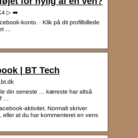
føjet for nylig af en ven?
K4 ▷ ➡️
ebook-konto. · Klik på dit profilbillede
det …
book | BT Tech
bt.dk
le din seneste … kæreste har altså
af …
cebook-aktivitet. Normalt skriver
, eller at du har kommenteret en vens