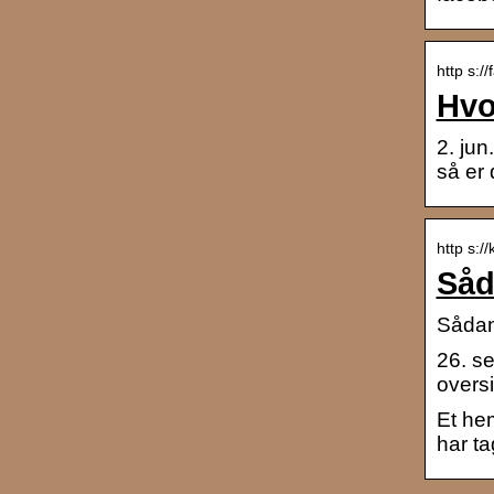
http s:/
Hvo
2. jun
så er 
http s:/
Såd
Sådan
26. se
overs
Et hem
har ta