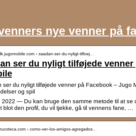
venners nye venner på f
/dk.jugomobile.com › saadan-ser-du-nyligt-tilfoej…
an ser du nyligt tilføjede venne
ile
 ser du nyligt tilføjede venner på Facebook – Jugo 
delser og spil
. 2022 — Du kan bruge den samme metode til at se di
t blot den profil, du vil tjekke, gå til vennens fane, …
//trucoteca.com › como-ver-los-amigos-agregados…