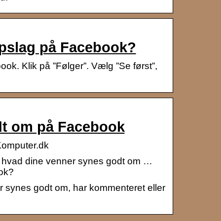
opslag på Facebook?
ok. Klik på ”Følger”. Vælg ”Se først”,
dt om på Facebook
Komputer.dk
lt, hvad dine venner synes godt om …
ook?
ner synes godt om, har kommenteret eller