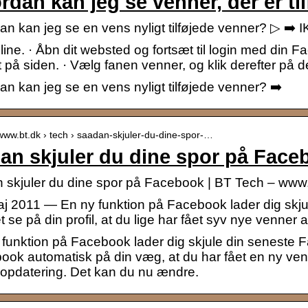
rdan kan jeg se venner, der er til
n kan jeg se en vens nyligt tilføjede venner? ▷ ➡️ I
ine. · Åbn dit websted og fortsæt til login med din Fac
 på siden. · Vælg fanen venner, og klik derefter på 
n kan jeg se en vens nyligt tilføjede venner? ➡️
/www.bt.dk › tech › saadan-skjuler-du-dine-spor-…
an skjuler du dine spor på Face
 skjuler du dine spor på Facebook | BT Tech – www.
aj 2011 — En ny funktion på Facebook lader dig skju
 se på din profil, at du lige har fået syv nye venner 
funktion på Facebook lader dig skjule din seneste Fa
ook automatisk på din væg, at du har fået en ny ven
sopdatering. Det kan du nu ændre.