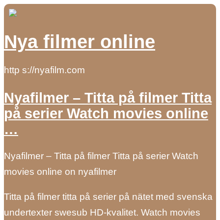
Nya filmer online
http s://nyafilm.com
Nyafilmer – Titta på filmer Titta
på serier Watch movies online
…
Nyafilmer – Titta på filmer Titta på serier Watch
movies online on nyafilmer
Titta på filmer titta på serier på nätet med svenska
undertexter swesub HD-kvalitet. Watch movies