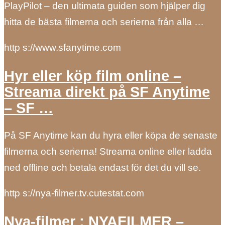
PlayPilot – den ultimata guiden som hjälper dig
hitta de bästa filmerna och serierna från alla …
http s://www.sfanytime.com
Hyr eller köp film online –
Streama direkt på SF Anytime
– SF …
På SF Anytime kan du hyra eller köpa de senaste
filmerna och serierna! Streama online eller ladda
ned offline och betala endast för det du vill se.
http s://nya-filmer.tv.cutestat.com
Nya-filmer : NYAFILMER –