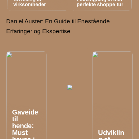
virksomheder
perfekte shoppe-tur
Daniel Auster: En Guide til Enestående
Erfaringer og Ekspertise
Gaveide
til
hende:
Must
Udviklin