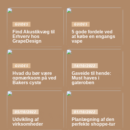
GUIDES
GUIDES
Find Akustikvæg til
5 gode fordele ved
Erhverv hos
at købe en engangs
GrapeDesign
vape
GUIDES
14/10/2022
Hvad du bør være
Gaveide til hende:
opmærksom på ved
Must haves i
Bakers cyste
gateroben
05/10/2022
01/10/2022
Udvikling af
Planlægning af den
virksomheder
perfekte shoppe-tur